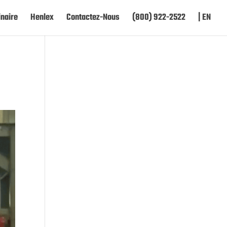
naire
Henlex
Contactez-Nous
(800) 922-2522
| EN