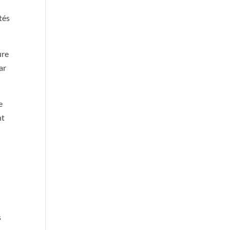
tés
ure
ar
e
nt
s