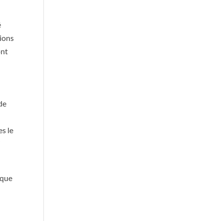
é
tions
ont
de
s le
i
aque