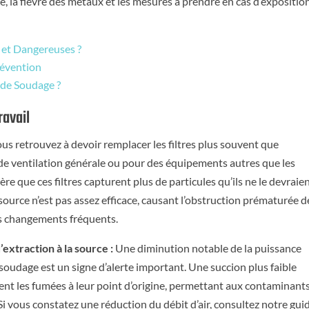
e, la fièvre des métaux et les mesures à prendre en cas d’exposition
 et Dangereuses ?
révention
 de Soudage ?
ravail
us retrouvez à devoir remplacer les filtres plus souvent que
e ventilation générale ou pour des équipements autres que les
 que ces filtres capturent plus de particules qu’ils ne le devraien
 source n’est pas assez efficace, causant l’obstruction prématurée d
es changements fréquents.
’extraction à la source :
Une diminution notable de la puissance
soudage est un signe d’alerte important. Une succion plus faible
ent les fumées à leur point d’origine, permettant aux contaminant
Si vous constatez une réduction du débit d’air, consultez notre gui