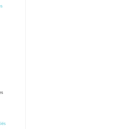
es
es
iés