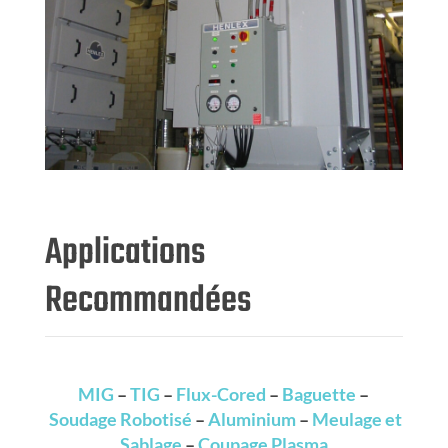
Applications
Recommandées
MIG
–
TIG
–
Flux-Cored
–
Baguette
–
Soudage Robotisé
–
Aluminium
–
Meulage et
Sablage
–
Coupage Plasma