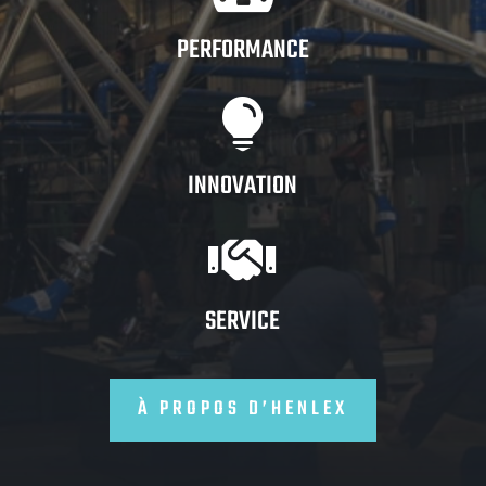
PERFORMANCE

INNOVATION

SERVICE
À PROPOS D’HENLEX