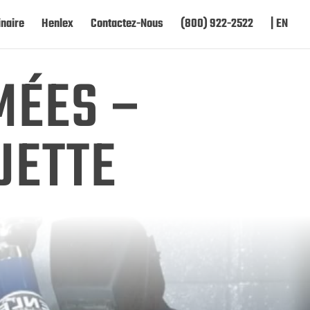
naire
Henlex
Contactez-Nous
(800) 922-2522
| EN
MÉES –
UETTE