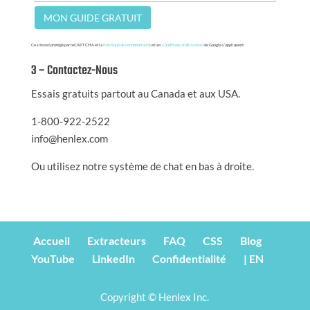
Ce site est protégé par reCAPTCHA et la
Politique de confidentialité
et les
Conditions d’utilisation
de Google s’appliquent.
3 – Contactez-Nous
Essais gratuits partout au Canada et aux USA.
1-800-922-2522
info@henlex.com
Ou utilisez notre système de chat en bas à droite.
Accueil
Extracteurs
FAQ
CSS
Blog
YouTube
LinkedIn
Confidentialité
| EN
Copyright © Henlex Inc.