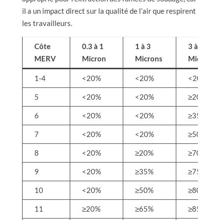
il a un impact direct sur la qualité de l’air que respirent
les travailleurs.
Côte
0.3 à 1
1 à 3
3 à 10
MERV
Micron
Microns
Microns
1-4
<20%
<20%
<20%
5
<20%
<20%
≥20%
6
<20%
<20%
≥35%
7
<20%
<20%
≥50%
8
<20%
≥20%
≥70%
9
<20%
≥35%
≥75%
10
<20%
≥50%
≥80%
11
≥20%
≥65%
≥85%