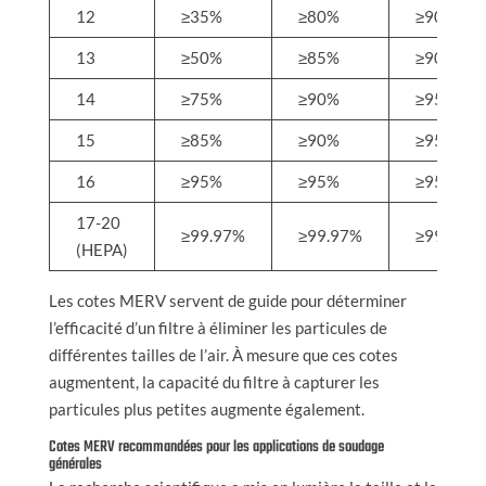
12
≥35%
≥80%
≥90%
13
≥50%
≥85%
≥90%
14
≥75%
≥90%
≥95%
15
≥85%
≥90%
≥95%
16
≥95%
≥95%
≥95%
17-20
≥99.97%
≥99.97%
≥99.97%
(HEPA)
Les cotes MERV servent de guide pour déterminer
l’efficacité d’un filtre à éliminer les particules de
différentes tailles de l’air. À mesure que ces cotes
augmentent, la capacité du filtre à capturer les
particules plus petites augmente également.
Cotes MERV recommandées pour les applications de soudage
générales