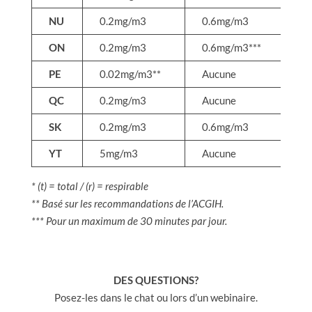
NU
0.2mg/m3
0.6mg/m3
A
ON
0.2mg/m3
0.6mg/m3***
1
PE
0.02mg/m3**
Aucune
A
QC
0.2mg/m3
Aucune
A
SK
0.2mg/m3
0.6mg/m3
A
YT
5mg/m3
Aucune
A
* (t) = total / (r) = respirable
** Basé sur les recommandations de l’ACGIH.
*** Pour un maximum de 30 minutes par jour.
DES QUESTIONS?
Posez-les dans le chat ou lors d’un webinaire.