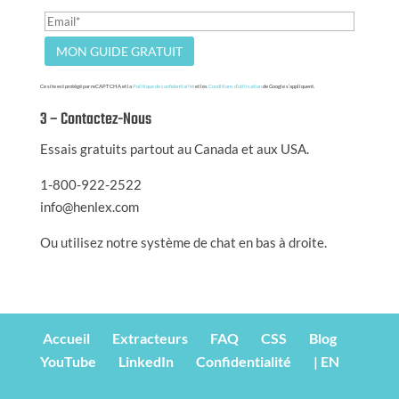
Ce site est protégé par reCAPTCHA et la
Politique de confidentialité
et les
Conditions d’utilisation
de Google s’appliquent.
3 – Contactez-Nous
Essais gratuits partout au Canada et aux USA.
1-800-922-2522
info@henlex.com
Ou utilisez notre système de chat en bas à droite.
Accueil
Extracteurs
FAQ
CSS
Blog
YouTube
LinkedIn
Confidentialité
| EN