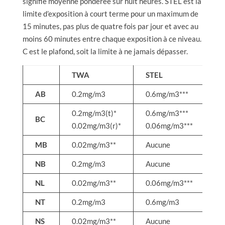
signifie moyenne pondérée sur huit heures. STEL est la
limite d’exposition à court terme pour un maximum de
15 minutes, pas plus de quatre fois par jour et avec au
moins 60 minutes entre chaque exposition à ce niveau.
C est le plafond, soit la limite à ne jamais dépasser.
TWA
STEL
C
AB
0.2mg/m3
0.6mg/m3***
1
0.2mg/m3(t)*
0.6mg/m3***
1
BC
0.02mg/m3(r)*
0.06mg/m3***
0
MB
0.02mg/m3**
Aucune
A
NB
0.2mg/m3
Aucune
A
NL
0.02mg/m3**
0.06mg/m3***
0
NT
0.2mg/m3
0.6mg/m3
A
NS
0.02mg/m3**
Aucune
A