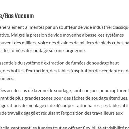
me/Bas Vacuum
éralement alimentés par un souffleur de vide industriel classiqu
tive. Malgré la pression de vide moyenne à basse, ces systèmes
uvent des milliers, voire des dizaines de milliers de pieds cubes p
r les fumées de soudage sur une large zone.
essentiels du système d’extraction de fumées de soudage haut
 des hottes d’extraction, des tables à aspiration descendante et d
 fumées.
nées au-dessus de la zone de soudage, sont conçues pour capturer 
uvrant de plus grandes zones pour des tâches de soudage étendues.
nfigurations de meulage et de découpe stationnaires, ces tables att
e de travail dégagé et réduisant l’exposition des travailleurs aux
ile, capturant les fumées tout en offrant flexibilité et visibilité p