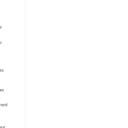
e
ar
es
les
irent
our