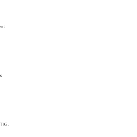
ent
ns
 TIG.