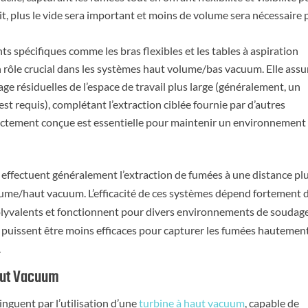
tit, plus le vide sera important et moins de volume sera nécessaire
s spécifiques comme les bras flexibles et les tables à aspiration
n rôle crucial dans les systèmes haut volume/bas vacuum. Elle assu
age résiduelles de l’espace de travail plus large (généralement, un
t requis), complétant l’extraction ciblée fournie par d’autres
ectement conçue est essentielle pour maintenir un environnement
effectuent généralement l’extraction de fumées à une distance pl
lume/haut vacuum. L’efficacité de ces systèmes dépend fortement 
polyvalents et fonctionnent pour divers environnements de soudage
ils puissent être moins efficaces pour capturer les fumées hautemen
.
aut Vacuum
nguent par l’utilisation d’une
turbine à haut vacuum
, capable de