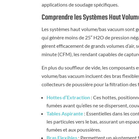
applications de soudage spécifiques.
Comprendre les Systèmes Haut Volu
Les systèmes haut volume/bas vacuum sont gén
qui génère moins de 25″ H2O de pression néga
gèrent efficacement de grands volumes d’air, so
minute (CFM), les rendant capables de capture
En plus du souffleur de vide, les composants 
volume/bas vacuum incluent des bras flexibles,
collecteurs de poussière pour la filtration des
Hottes d’Extraction
: Ces hottes, position
fumées avant qu’elles ne se dispersent, co
Tables Aspirante
: Essentielles dans les co
les particules vers le bas, assurant un espac
fumées et aux poussières.
Bras Flexibles
: Permettent un ajustement fac