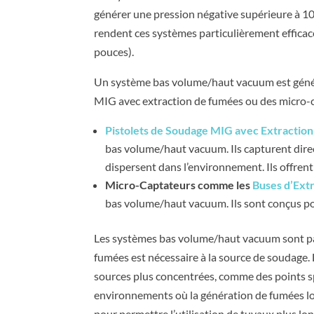
générer une pression négative supérieure à 10
rendent ces systèmes particulièrement efficace
pouces).
Un système bas volume/haut vacuum est génér
MIG avec extraction de fumées ou des micro-ca
Pistolets de Soudage MIG avec Extractio
bas volume/haut vacuum. Ils capturent direc
dispersent dans l’environnement. Ils offrent
Micro-Captateurs comme les
Buses d’Ext
bas volume/haut vacuum. Ils sont conçus pou
Les systèmes bas volume/haut vacuum sont pa
fumées est nécessaire à la source de soudage
sources plus concentrées, comme des points sp
environnements où la génération de fumées lo
pour permettre l’utilisation de tuyaux plus long