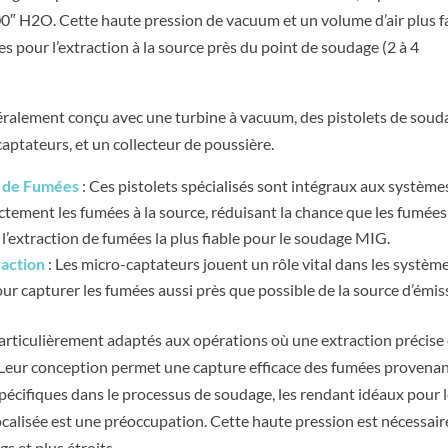
0″ H2O. Cette haute pression de vacuum et un volume d’air plus f
s pour l’extraction à la source près du point de soudage (2 à 4
alement conçu avec une turbine à vacuum, des pistolets de soud
ptateurs, et un collecteur de poussière.
n de Fumées
: Ces pistolets spécialisés sont intégraux aux système
tement les fumées à la source, réduisant la chance que les fumées
 l’extraction de fumées la plus fiable pour le soudage MIG.
raction
: Les micro-captateurs jouent un rôle vital dans les systèm
r capturer les fumées aussi près que possible de la source d’émis
rticulièrement adaptés aux opérations où une extraction précise
. Leur conception permet une capture efficace des fumées provena
écifiques dans le processus de soudage, les rendant idéaux pour 
calisée est une préoccupation. Cette haute pression est nécessair
s et plus étroits.