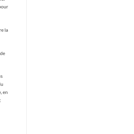
 pour
re la
 de
us
du
, en
t