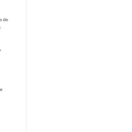
ns de
u
y
te