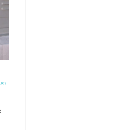
ques
t