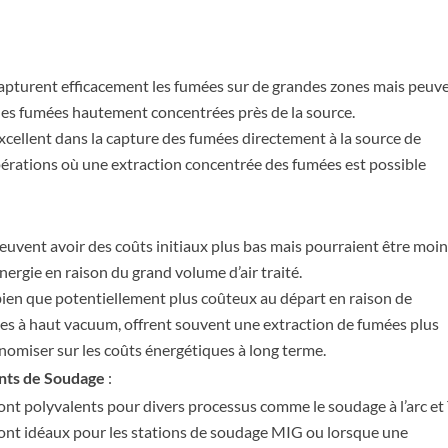
pturent efficacement les fumées sur de grandes zones mais peuv
e des fumées hautement concentrées près de la source.
ellent dans la capture des fumées directement à la source de
pérations où une extraction concentrée des fumées est possible
vent avoir des coûts initiaux plus bas mais pourraient être moi
ergie en raison du grand volume d’air traité.
en que potentiellement plus coûteux au départ en raison de
nes à haut vacuum, offrent souvent une extraction de fumées plus
nomiser sur les coûts énergétiques à long terme.
nts de Soudage
:
t polyvalents pour divers processus comme le soudage à l’arc et
nt idéaux pour les stations de soudage MIG ou lorsque une