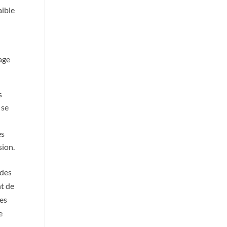
aible
age
s
 se
es
sion.
 des
nt de
les
e