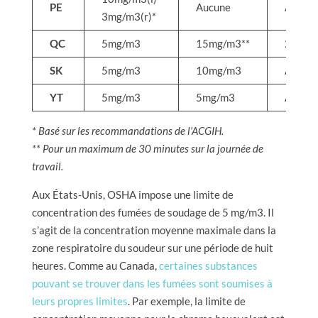
PE
Aucune
Aucun
3mg/m3(r)*
QC
5mg/m3
15mg/m3**
25mg/
SK
5mg/m3
10mg/m3
Aucun
YT
5mg/m3
5mg/m3
Aucun
* Basé sur les recommandations de l’ACGIH.
** Pour un maximum de 30 minutes sur la journée de
travail.
Aux États-Unis, OSHA impose une limite de
concentration des fumées de soudage de 5 mg/m3. Il
s’agit de la concentration moyenne maximale dans la
zone respiratoire du soudeur sur une période de huit
heures. Comme au Canada,
certaines substances
pouvant se trouver dans les fumées sont soumises à
leurs propres limites
. Par exemple, la limite de